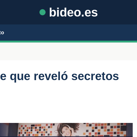
bideo.es
to
ie que reveló secretos