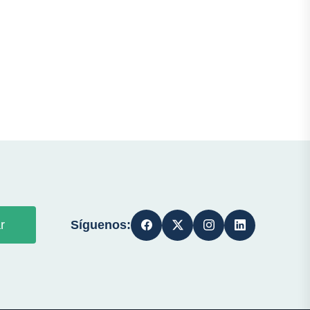
Síguenos:
r